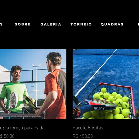
upla (preço para cada)
Visualização rápida
Pacote 8 Aulas
Visualização rápida
reço
Preço
$ 50,00
R$ 450,00