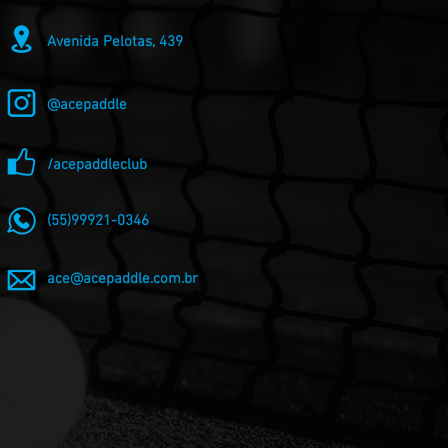
Avenida Pelotas, 439
@acepaddle
/acepaddleclub
(55)99921-0346
ace@acepaddle.com.br